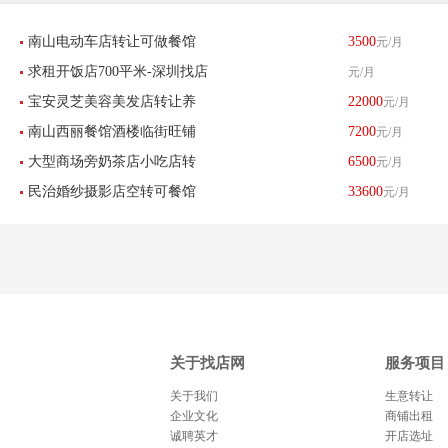
南山电动车店转让可做餐馆
3500
元/月
求租开饭店700平米-深圳找店
元/月
小吃足疗美容美发服装店
宝安灵芝美容美发店转让养
22000
元/月
网
南山西丽餐馆酒楼临街旺铺
7200
元/月
生店低价转让-已转让
大型商场旁奶茶店小吃店转
6500
元/月
转让
民治婚纱摄影店空转可餐馆
33600
元/月
让-已转让
餐饮酒楼养生馆-已转让
关于找店网
服务项目
关于我们
生意转让
企业文化
商铺出租
诚聘英才
开店选址