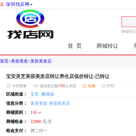
深圳找店网
商铺转让
首 页
商铺转让
首页
>
美容美发
>
美容美发店
宝安灵芝美容美发店转让养生店低价转让-已转让
今日
更新
该信息已被
1702
人浏览
收藏
打印
区域街道：
宝安
翻身路
信息分类：
美容美发
美容美发店
商铺面积：
110
㎡
商铺租金：
22000
元/月
租金支付：
押二付一