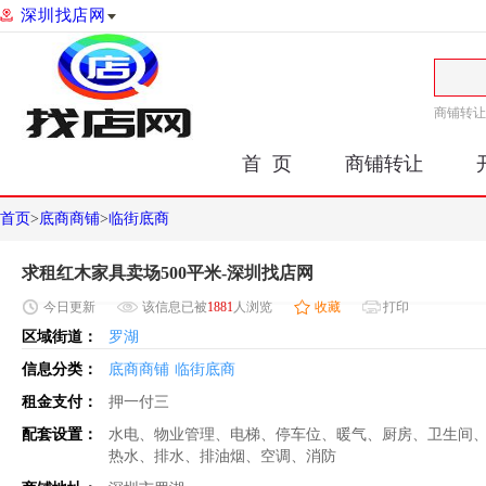
深圳找店网
商铺转让
首 页
商铺转让
首页
>
底商商铺
>
临街底商
求租红木家具卖场500平米-深圳找店网
今日
更新
该信息已被
1881
人浏览
收藏
打印
区域街道：
罗湖
信息分类：
底商商铺
临街底商
租金支付：
押一付三
配套设置：
水电、物业管理、电梯、停车位、暖气、厨房、卫生间
热水、排水、排油烟、空调、消防