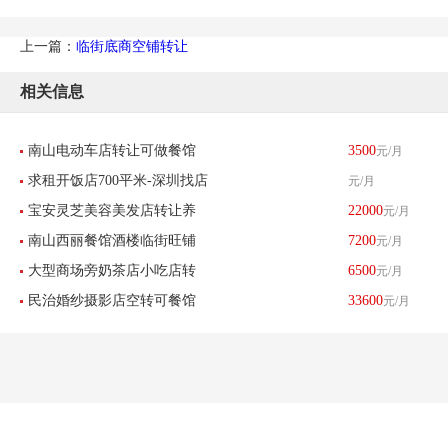
上一篇：
临街底商空铺转让
相关信息
南山电动车店转让可做餐馆
3500
元/月
求租开饭店700平米-深圳找店
元/月
小吃足疗美容美发服装店
宝安灵芝美容美发店转让养
22000
元/月
网
南山西丽餐馆酒楼临街旺铺
7200
元/月
生店低价转让-已转让
大型商场旁奶茶店小吃店转
6500
元/月
转让
民治婚纱摄影店空转可餐馆
33600
元/月
让-已转让
餐饮酒楼养生馆-已转让