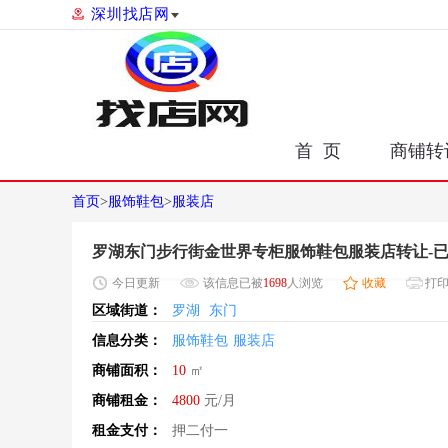
深圳找店网
首 页
商铺转
首页
>
服饰鞋包
>
服装店
罗湖东门步行街金世界专柜服饰鞋包服装店转让-
今日
更新
该信息已被
1698
人浏览
收藏
打
区域街道：
罗湖
东门
信息分类：
服饰鞋包
服装店
商铺面积：
10
㎡
商铺租金：
4800
元/月
租金支付：
押二付一