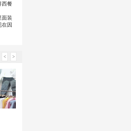
啡西餐
里面装
现在因
<
>