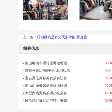
上一篇：
旺铺赚钱是有先天条件的,看这里
相关信息
南山电动车店转让可做餐馆
3500
求租开饭店700平米-深圳找店
元/月
小吃足疗美容美发服装店
宝安灵芝美容美发店转让养
2200
网
南山西丽餐馆酒楼临街旺铺
7200
生店低价转让-已转让
大型商场旁奶茶店小吃店转
6500
转让
民治婚纱摄影店空转可餐馆
3360
让-已转让
餐饮酒楼养生馆-已转让