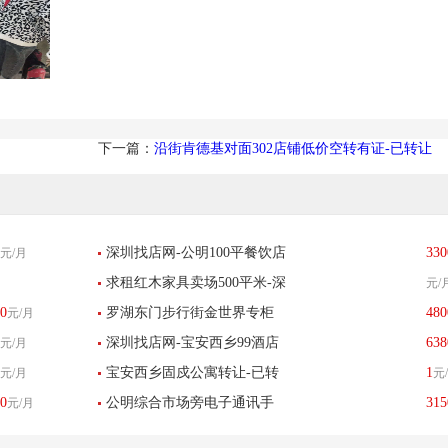
下一篇：
沿街肯德基对面302店铺低价空转有证-已转让
深圳找店网-公明100平餐饮店
330
元/月
求租红木家具卖场500平米-深
元/
转让-已转让
0
罗湖东门步行街金世界专柜
480
元/月
圳找店网
深圳找店网-宝安西乡99酒店
638
元/月
服饰鞋包服装店转让-已转让
宝安西乡固戍公寓转让-已转
1
元/月
元
转让-已转让
0
公明综合市场旁电子通讯手
315
元/月
让
机店转让也可做空转