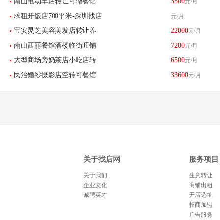
南山电动车店转让可做餐馆
3500
元/月
求租开饭店700平米-深圳找店
元/月
小吃足疗美容美发服装店
宝安灵芝美容美发店转让养
22000
元/月
网
南山西丽餐馆酒楼临街旺铺
7200
元/月
生店低价转让-已转让
大型商场旁奶茶店小吃店转
6500
元/月
转让
民治婚纱摄影店空转可餐馆
33600
元/月
让-已转让
餐饮酒楼养生馆-已转让
关于找店网
服务项目
关于我们
生意转让
企业文化
商铺出租
诚聘英才
开店选址
招商加盟
广告服务