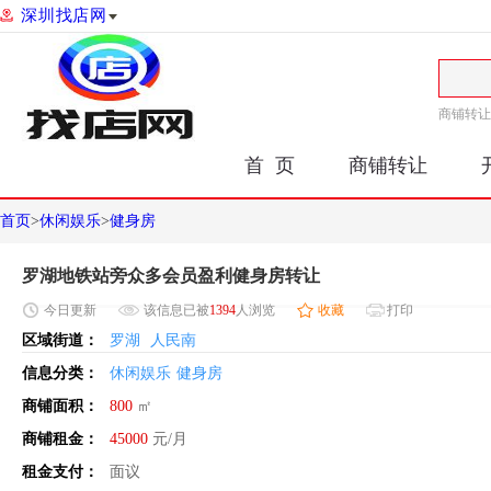
深圳找店网
商铺转让
首 页
商铺转让
首页
>
休闲娱乐
>
健身房
罗湖地铁站旁众多会员盈利健身房转让
今日
更新
该信息已被
1394
人浏览
收藏
打印
区域街道：
罗湖
人民南
信息分类：
休闲娱乐
健身房
商铺面积：
800
㎡
商铺租金：
45000
元/月
租金支付：
面议