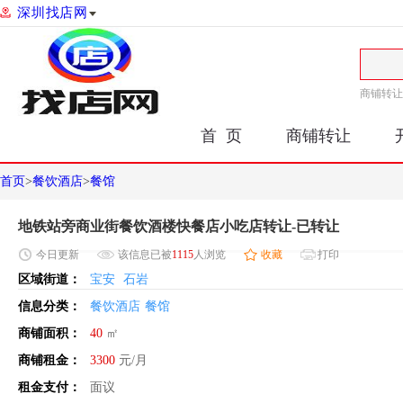
深圳找店网
商铺转让
首 页
商铺转让
首页
>
餐饮酒店
>
餐馆
地铁站旁商业街餐饮酒楼快餐店小吃店转让-已转让
今日
更新
该信息已被
1115
人浏览
收藏
打印
区域街道：
宝安
石岩
信息分类：
餐饮酒店
餐馆
商铺面积：
40
㎡
商铺租金：
3300
元/月
租金支付：
面议