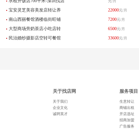
求租开饭店700平米-深圳找店
元/月
小吃足疗美容美发服装店
宝安灵芝美容美发店转让养
22000
元/月
网
南山西丽餐馆酒楼临街旺铺
7200
元/月
生店低价转让-已转让
大型商场旁奶茶店小吃店转
6500
元/月
转让
民治婚纱摄影店空转可餐馆
33600
元/月
让-已转让
餐饮酒楼养生馆-已转让
关于找店网
服务项目
关于我们
生意转让
企业文化
商铺出租
诚聘英才
开店选址
招商加盟
广告服务