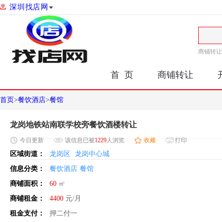
深圳找店网
商铺转让
首 页
商铺转让
首页
>
餐饮酒店
>
餐馆
龙岗地铁站南联学校旁餐饮酒楼转让
今日
更新
该信息已被
1229
人浏览
收藏
打印
区域街道：
龙岗区
龙岗中心城
信息分类：
餐饮酒店
餐馆
商铺面积：
60
㎡
商铺租金：
4400
元/月
租金支付：
押二付一