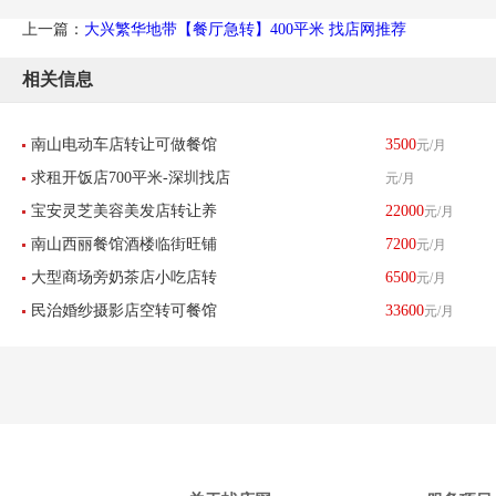
上一篇：
大兴繁华地带【餐厅急转】400平米 找店网推荐
相关信息
南山电动车店转让可做餐馆
3500
元/月
求租开饭店700平米-深圳找店
元/月
小吃足疗美容美发服装店
宝安灵芝美容美发店转让养
22000
元/月
网
南山西丽餐馆酒楼临街旺铺
7200
元/月
生店低价转让-已转让
大型商场旁奶茶店小吃店转
6500
元/月
转让
民治婚纱摄影店空转可餐馆
33600
元/月
让-已转让
餐饮酒楼养生馆-已转让