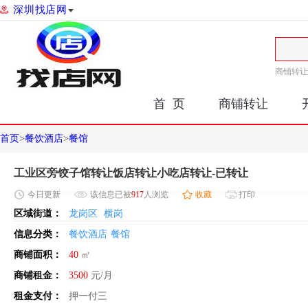
深圳找店网
商铺转让
首 页
商铺转让
首页
>
餐饮酒店
>
餐馆
工业区旁饺子馆转让饭店转让小吃店转让-已转让
今日
更新
该信息已被
917
人浏览
收藏
打印
区域街道：
龙岗区
横岗
信息分类：
餐饮酒店
餐馆
商铺面积：
40
㎡
商铺租金：
3500
元/月
租金支付：
押一付三