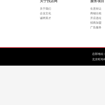
关于找店网
服务项目
关于我们
生意转让
企业文化
商铺出租
诚聘英才
开店选址
招商加盟
广告服务
总部地址:北
北京旺玲科