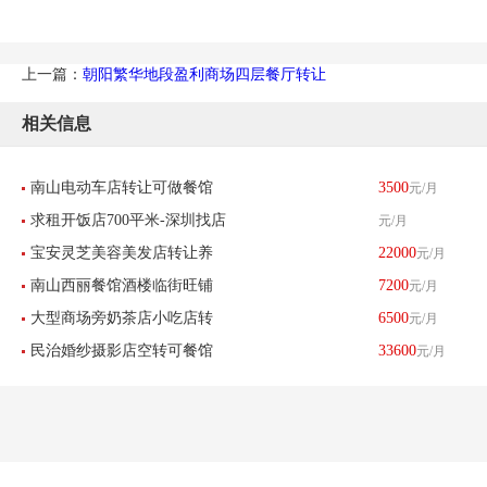
上一篇：
朝阳繁华地段盈利商场四层餐厅转让
相关信息
南山电动车店转让可做餐馆
3500
元/月
求租开饭店700平米-深圳找店
元/月
小吃足疗美容美发服装店
宝安灵芝美容美发店转让养
22000
元/月
网
南山西丽餐馆酒楼临街旺铺
7200
元/月
生店低价转让-已转让
大型商场旁奶茶店小吃店转
6500
元/月
转让
民治婚纱摄影店空转可餐馆
33600
元/月
让-已转让
餐饮酒楼养生馆-已转让