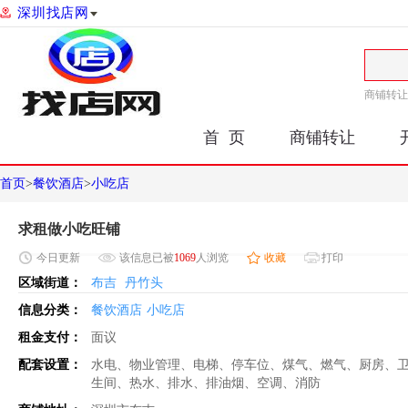
深圳找店网
商铺转让
首 页
商铺转让
首页
>
餐饮酒店
>
小吃店
求租做小吃旺铺
今日
更新
该信息已被
1069
人浏览
收藏
打印
区域街道：
布吉
丹竹头
信息分类：
餐饮酒店
小吃店
租金支付：
面议
配套设置：
水电、物业管理、电梯、停车位、煤气、燃气、厨房、
生间、热水、排水、排油烟、空调、消防