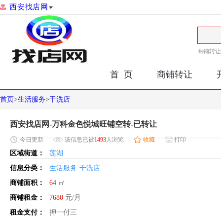
西安找店网
商铺转让
首 页
商铺转让
首页
>
生活服务
>
干洗店
西安找店网-万科金色悦城旺铺空转-已转让
今日
更新
该信息已被
1493
人浏览
收藏
打印
区域街道：
莲湖
信息分类：
生活服务
干洗店
商铺面积：
64
㎡
商铺租金：
7680
元/月
租金支付：
押一付三