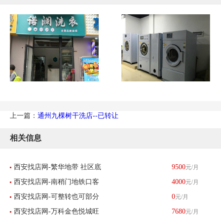
上一篇：
通州九棵树干洗店--已转让
相关信息
西安找店网-繁华地带 社区底
9500
元/月
西安找店网-南稍门地铁口客
4000
元/月
商 小吃店 转让-已转让
西安找店网-可整转也可部分
0
元/月
流量大婚纱店转让-已转让
西安找店网-万科金色悦城旺
7680
元/月
招租（母婴用品）-已转让