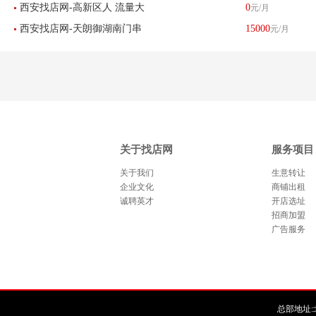
西安找店网-高新区人 流量大
0
元/月
铺空转-已转让
西安找店网-天朗御湖南门串
15000
元/月
客源稳定串串店转让-已转让
串店转让-已转让
关于找店网
服务项目
关于我们
生意转让
企业文化
商铺出租
诚聘英才
开店选址
招商加盟
广告服务
总部地址:北