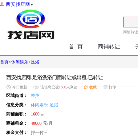
西安找店网
商铺转让
首 页
商铺转让
首页
>
休闲娱乐
>
足浴
西安找店网-足浴洗浴门面转让或出租-已转让
今日
更新
该信息已被
1500
人浏览
收藏
打印
区域街道：
未央
信息分类：
休闲娱乐
足浴
商铺面积：
1600
㎡
商铺租金：
40000
元/月
租金支付：
押一付三