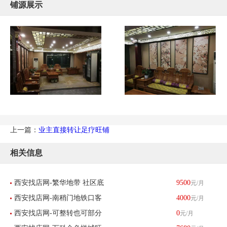
铺源展示
上一篇：
业主直接转让足疗旺铺
相关信息
西安找店网-繁华地带 社区底
9500
元/月
西安找店网-南稍门地铁口客
4000
元/月
商 小吃店 转让-已转让
西安找店网-可整转也可部分
0
元/月
流量大婚纱店转让-已转让