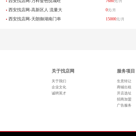
西安找店网-万科金色悦城旺
7680
元/月
招租（母婴用品）-已转让
西安找店网-高新区人 流量大
0
元/月
铺空转-已转让
西安找店网-天朗御湖南门串
15000
元/月
客源稳定串串店转让-已转让
串店转让-已转让
关于找店网
服务项目
关于我们
生意转让
企业文化
商铺出租
诚聘英才
开店选址
招商加盟
广告服务