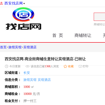
西安找店网
商铺转让
首 页
商铺转让
首页
>
旅馆宾馆
>
宾馆酒店
西安找店网-商业街商铺生意转让宾馆酒店-已转让
今日
更新
该信息已被
1368
人浏览
收藏
打印
区域街道：
长安
信息分类：
旅馆宾馆
宾馆酒店
商铺面积：
1000
㎡
商铺租金：
10000
元/月
租金支付：
押一付三