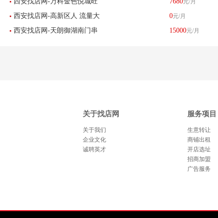
西安找店网-万科金色悦城旺
7680
元/月
招租（母婴用品）-已转让
西安找店网-高新区人 流量大
0
元/月
铺空转-已转让
西安找店网-天朗御湖南门串
15000
元/月
客源稳定串串店转让-已转让
串店转让-已转让
关于找店网
服务项目
关于我们
生意转让
企业文化
商铺出租
诚聘英才
开店选址
招商加盟
广告服务