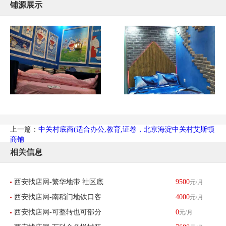
铺源展示
上一篇：
中关村底商(适合办公,教育,证卷，北京海淀中关村艾斯顿
商铺
相关信息
西安找店网-繁华地带 社区底
9500
元/月
西安找店网-南稍门地铁口客
4000
元/月
商 小吃店 转让-已转让
西安找店网-可整转也可部分
0
元/月
流量大婚纱店转让-已转让