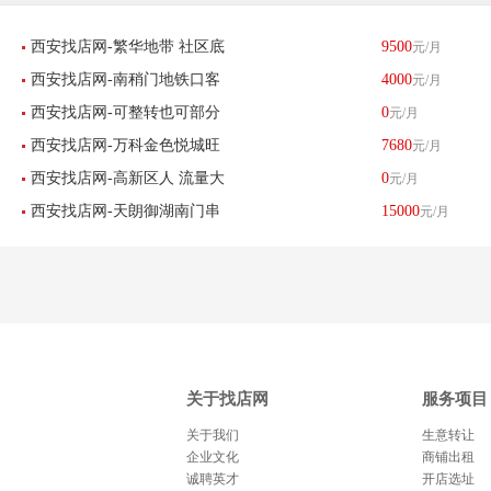
西安找店网-繁华地带 社区底
9500
元/月
西安找店网-南稍门地铁口客
4000
元/月
商 小吃店 转让-已转让
西安找店网-可整转也可部分
0
元/月
流量大婚纱店转让-已转让
西安找店网-万科金色悦城旺
7680
元/月
招租（母婴用品）-已转让
西安找店网-高新区人 流量大
0
元/月
铺空转-已转让
西安找店网-天朗御湖南门串
15000
元/月
客源稳定串串店转让-已转让
串店转让-已转让
关于找店网
服务项目
关于我们
生意转让
企业文化
商铺出租
诚聘英才
开店选址