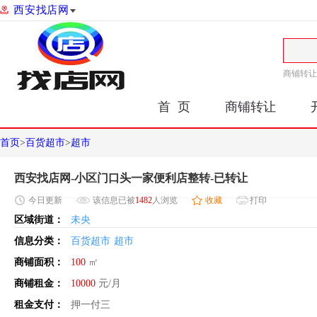
西安找店网
商铺转让
首 页
商铺转让
首页
>
百货超市
>
超市
西安找店网-小区门口头一家便利店整转-已转让
今日
更新
该信息已被
1482
人浏览
收藏
打印
区域街道：
未央
信息分类：
百货超市
超市
商铺面积：
100
㎡
商铺租金：
10000
元/月
租金支付：
押一付三