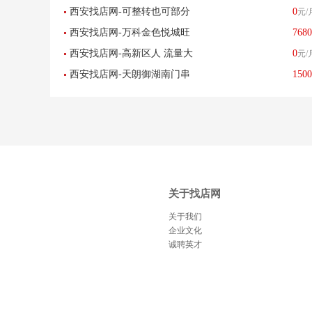
西安找店网-可整转也可部分
0
元/
流量大婚纱店转让-已转让
西安找店网-万科金色悦城旺
7680
招租（母婴用品）-已转让
西安找店网-高新区人 流量大
0
元/
铺空转-已转让
西安找店网-天朗御湖南门串
1500
客源稳定串串店转让-已转让
串店转让-已转让
关于找店网
关于我们
企业文化
诚聘英才