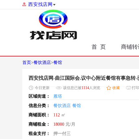
西安找店网
首 页
商铺转
首页
>
餐饮酒店
>
餐馆
西安找店网-曲江国际会.议中心附近餐馆有事急转-
今日
更新
该信息已被
1114
人浏览
收藏
打
区域街道：
雁塔
信息分类：
餐饮酒店
餐馆
商铺面积：
112
㎡
商铺租金：
18000
元/月
租金支付：
押一付三