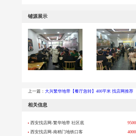
铺源展示
上一篇：
大兴繁华地带【餐厅急转】400平米 找店网推荐
相关信息
西安找店网-繁华地带 社区底
9500
西安找店网-南稍门地铁口客
4000
商 小吃店 转让-已转让