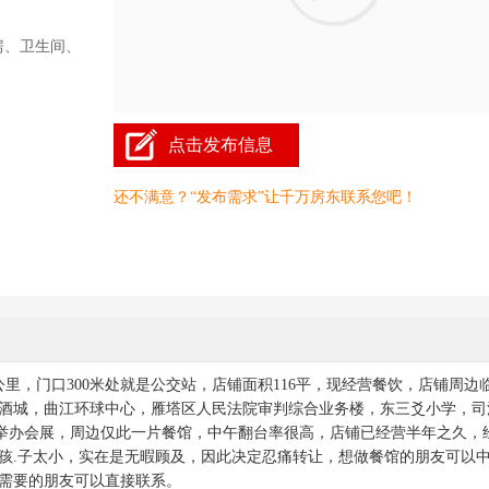
房、卫生间、
点击发布信息
还不满意？“发布需求”让千万房东联系您吧！
里，门口300米处就是公交站，店铺面积116平，现经营餐饮，店铺周边
茗酒城，曲江环球中心，雁塔区人民法院审判综合业务楼，东三爻小学，司
性举办会展，周边仅此一片餐馆，中午翻台率很高，店铺已经营半年之久，
孩.子太小，实在是无暇顾及，因此决定忍痛转让，想做餐馆的朋友可以
有需要的朋友可以直接联系。