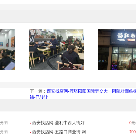
下一篇：
西安找店网-雁塔阳阳国际旁交大一附院对面临
铺-已转让
西安找店网-盈利中西大街好
0
元/月
元
西安找店网-五路口商业街 网
700
元/月
口碑大型电竞馆转让-已转让