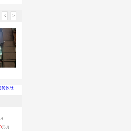
<
>
街餐饮旺
/月
0
元/月