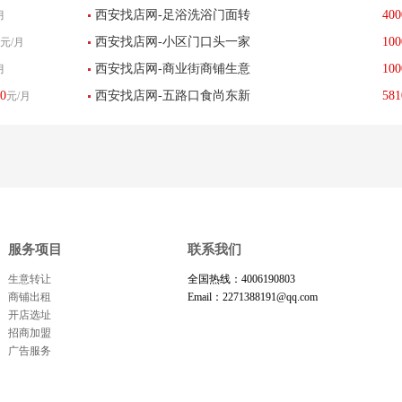
西安找店网-足浴洗浴门面转
400
月
红商铺 美容美甲旺铺 生意转
西安找店网-小区门口头一家
100
元/月
让或出租-已转让
让-已转让
西安找店网-商业街商铺生意
100
月
便利店整转-已转让
0
西安找店网-五路口食尚东新
581
元/月
转让宾馆酒店-已转让
街繁华商圈临街转让-已转让
服务项目
联系我们
生意转让
全国热线：4006190803
商铺出租
Email：2271388191@qq.com
开店选址
招商加盟
广告服务