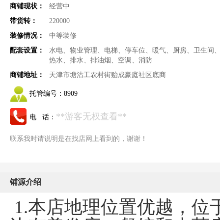
商铺现状：
经营中
带货转：
220000
装修情况：
中等装修
配套设置：
水电、物业管理、电梯、停车位、暖气、厨房、卫生间
热水、排水、排油烟、空调、消防
商铺地址：
天津市塘沽工农村街贻成豪庭社区底商
托管编号：
8909
**游客无权查看**
电 话：
联系我时请说明是在找店网上看到的，谢谢！
铺源介绍
1.本店地理位置优越，位