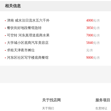
相关信息
津南 咸水沽日流水五六千外
4000
元/月
餐饮街好地段餐馆急转
3850
元/月
卖餐馆带生意转让 酒楼餐饮
可空转 河东真理道底商水果
7000
元/月
大学城小区底商汽车美容店
5840
元/月
店刨冰店转让
求租天津夜市摊位
元/月
转让
河东区社区写字楼底商餐馆
9000
元/月
饭店转让
关于找店网
服务项目
关于我们
生意转让