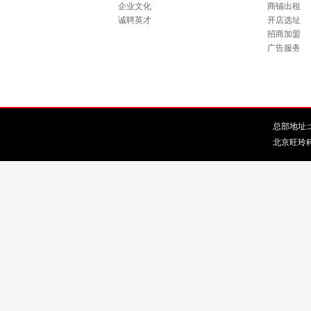
企业文化
商铺出租
诚聘英才
开店选址
招商加盟
广告服务
总部地址:北
北京旺玲科