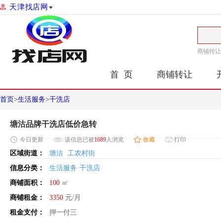
天津找店网
商铺转让
首 页
商铺转让
首页
>
生活服务
>
干洗店
塘沽品牌干洗店低价急转
今日
更新
该信息已被
1689
人浏览
收藏
打印
区域街道：
塘沽
工农村街
信息分类：
生活服务
干洗店
商铺面积：
100
㎡
商铺租金：
3350
元/月
租金支付：
押一付三