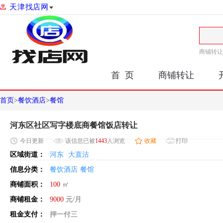
天津找店网
商铺转让
首 页
商铺转让
首页
>
餐饮酒店
>
餐馆
河东区社区写字楼底商餐馆饭店转让
今日
更新
该信息已被
1443
人浏览
收藏
打印
区域街道：
河东
大直沽
信息分类：
餐饮酒店
餐馆
商铺面积：
100
㎡
商铺租金：
9000
元/月
租金支付：
押一付三