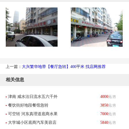
上一篇：
大兴繁华地带【餐厅急转】400平米 找店网推荐
相关信息
津南 咸水沽日流水五六千外
4000
元/月
餐饮街好地段餐馆急转
3850
元/月
卖餐馆带生意转让 酒楼餐饮
可空转 河东真理道底商水果
7000
元/月
大学城小区底商汽车美容店
5840
元/月
店刨冰店转让