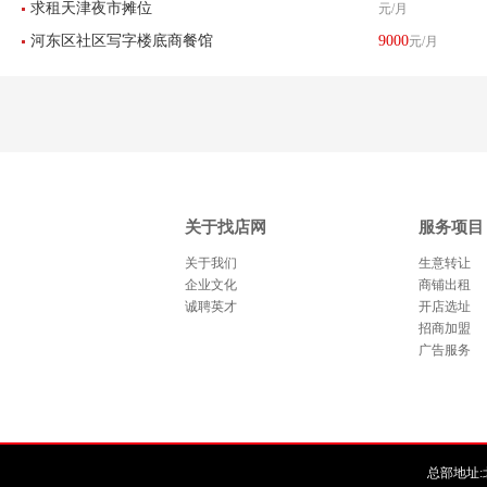
求租天津夜市摊位
元/月
转让
河东区社区写字楼底商餐馆
9000
元/月
饭店转让
关于找店网
服务项目
关于我们
生意转让
企业文化
商铺出租
诚聘英才
开店选址
招商加盟
广告服务
总部地址:北