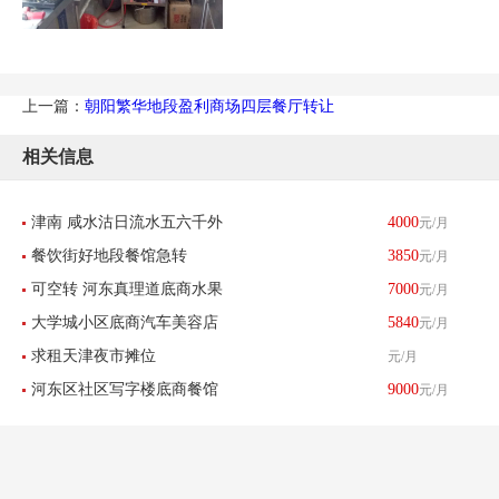
上一篇：
朝阳繁华地段盈利商场四层餐厅转让
相关信息
津南 咸水沽日流水五六千外
4000
元/月
餐饮街好地段餐馆急转
3850
元/月
卖餐馆带生意转让 酒楼餐饮
可空转 河东真理道底商水果
7000
元/月
大学城小区底商汽车美容店
5840
元/月
店刨冰店转让
求租天津夜市摊位
元/月
转让
河东区社区写字楼底商餐馆
9000
元/月
饭店转让