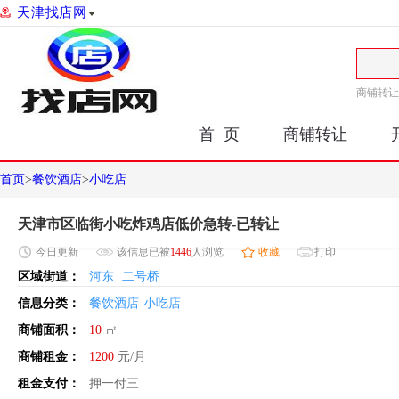
天津找店网
商铺转让
首 页
商铺转让
首页
>
餐饮酒店
>
小吃店
天津市区临街小吃炸鸡店低价急转-已转让
今日
更新
该信息已被
1446
人浏览
收藏
打印
区域街道：
河东
二号桥
信息分类：
餐饮酒店
小吃店
商铺面积：
10
㎡
商铺租金：
1200
元/月
租金支付：
押一付三