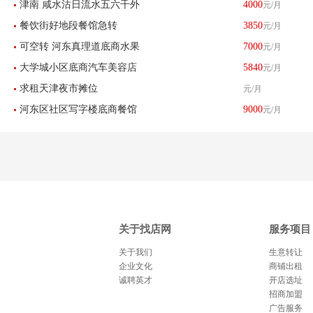
津南 咸水沽日流水五六千外
4000
元/月
餐饮街好地段餐馆急转
3850
元/月
卖餐馆带生意转让 酒楼餐饮
可空转 河东真理道底商水果
7000
元/月
大学城小区底商汽车美容店
5840
元/月
店刨冰店转让
求租天津夜市摊位
元/月
转让
河东区社区写字楼底商餐馆
9000
元/月
饭店转让
关于找店网
服务项目
关于我们
生意转让
企业文化
商铺出租
诚聘英才
开店选址
招商加盟
广告服务