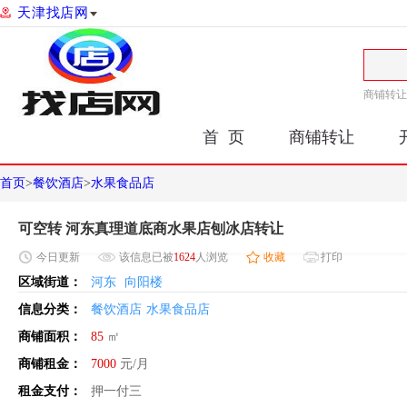
天津找店网
商铺转让
首 页
商铺转让
首页
>
餐饮酒店
>
水果食品店
可空转 河东真理道底商水果店刨冰店转让
今日
更新
该信息已被
1624
人浏览
收藏
打印
区域街道：
河东
向阳楼
信息分类：
餐饮酒店
水果食品店
商铺面积：
85
㎡
商铺租金：
7000
元/月
租金支付：
押一付三