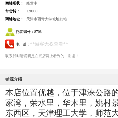
商铺现状：
经营中
带货转：
120000
商铺地址：
天津市西青大学城地铁站
托管编号：
8706
**游客无权查看**
电 话：
联系我时请说明是在找店网上看到的，谢谢！
铺源介绍
本店位置优越，位于津涞公路
家湾，荣水里，华木里，姚村
东西区，天津理工大学，师范