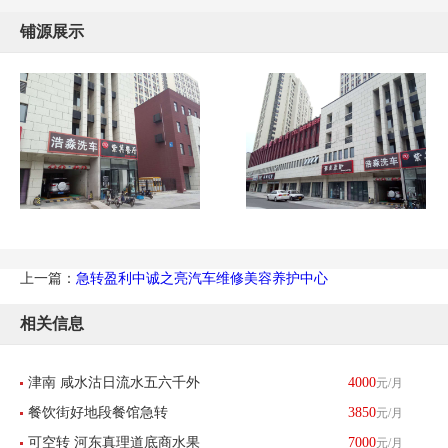
铺源展示
上一篇：
急转盈利中诚之亮汽车维修美容养护中心
相关信息
津南 咸水沽日流水五六千外
4000
元/月
餐饮街好地段餐馆急转
3850
元/月
卖餐馆带生意转让 酒楼餐饮
可空转 河东真理道底商水果
7000
元/月