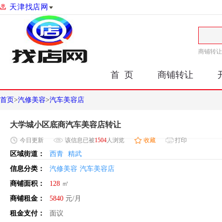
天津找店网
商铺转让
首 页
商铺转让
首页
>
汽修美容
>
汽车美容店
大学城小区底商汽车美容店转让
今日
更新
该信息已被
1504
人浏览
收藏
打印
区域街道：
西青
精武
信息分类：
汽修美容
汽车美容店
商铺面积：
128
㎡
商铺租金：
5840
元/月
租金支付：
面议