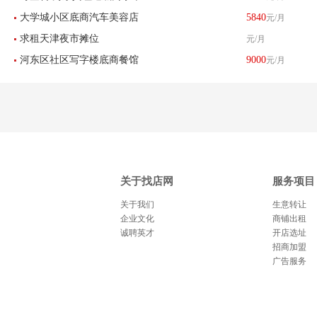
大学城小区底商汽车美容店
5840
元/月
店刨冰店转让
求租天津夜市摊位
元/月
转让
河东区社区写字楼底商餐馆
9000
元/月
饭店转让
关于找店网
服务项目
关于我们
生意转让
企业文化
商铺出租
诚聘英才
开店选址
招商加盟
广告服务