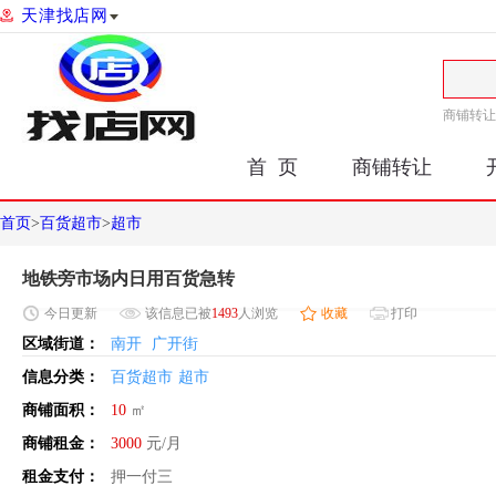
天津找店网
商铺转让
首 页
商铺转让
首页
>
百货超市
>
超市
地铁旁市场内日用百货急转
今日
更新
该信息已被
1493
人浏览
收藏
打印
区域街道：
南开
广开街
信息分类：
百货超市
超市
商铺面积：
10
㎡
商铺租金：
3000
元/月
租金支付：
押一付三