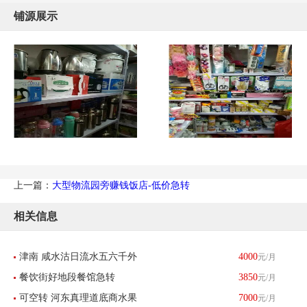
铺源展示
上一篇：
大型物流园旁赚钱饭店-低价急转
相关信息
津南 咸水沽日流水五六千外
4000
元/月
餐饮街好地段餐馆急转
3850
元/月
卖餐馆带生意转让 酒楼餐饮
可空转 河东真理道底商水果
7000
元/月