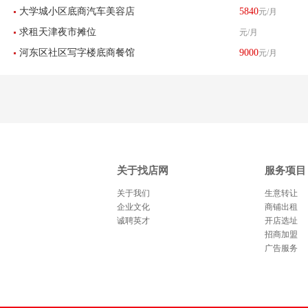
大学城小区底商汽车美容店
5840
元/月
店刨冰店转让
求租天津夜市摊位
元/月
转让
河东区社区写字楼底商餐馆
9000
元/月
饭店转让
关于找店网
服务项目
关于我们
生意转让
企业文化
商铺出租
诚聘英才
开店选址
招商加盟
广告服务