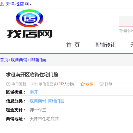
天津找店网
商铺转让
首 页
商铺转让
首页
>
底商商铺
>
商铺门面
求租南开区临街住宅门脸
今日
更新
该信息已被
1252
人浏览
收藏
打印
区域街道：
南开
信息分类：
底商商铺
商铺门面
租金支付：
押一付三
商铺地址：
天津市住宅底商