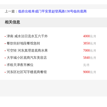
上一篇：
低价出租阜成门平安里赵登禹路130号临街底商
相关信息
津南 咸水沽日流水五六千外
4000
元/月
餐饮街好地段餐馆急转
3850
元/月
卖餐馆带生意转让 酒楼餐饮
可空转 河东真理道底商水果
7000
元/月
大学城小区底商汽车美容店
5840
元/月
店刨冰店转让
求租天津夜市摊位
元/月
转让
河东区社区写字楼底商餐馆
9000
元/月
饭店转让