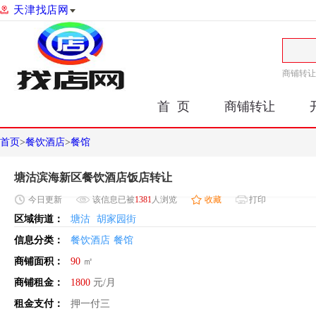
天津找店网
商铺转让
首 页
商铺转让
首页
>
餐饮酒店
>
餐馆
塘沽滨海新区餐饮酒店饭店转让
今日
更新
该信息已被
1381
人浏览
收藏
打印
区域街道：
塘沽
胡家园街
信息分类：
餐饮酒店
餐馆
商铺面积：
90
㎡
商铺租金：
1800
元/月
租金支付：
押一付三