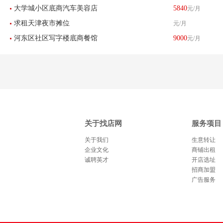
大学城小区底商汽车美容店
5840
元/月
店刨冰店转让
求租天津夜市摊位
元/月
转让
河东区社区写字楼底商餐馆
9000
元/月
饭店转让
关于找店网
服务项目
关于我们
生意转让
企业文化
商铺出租
诚聘英才
开店选址
招商加盟
广告服务