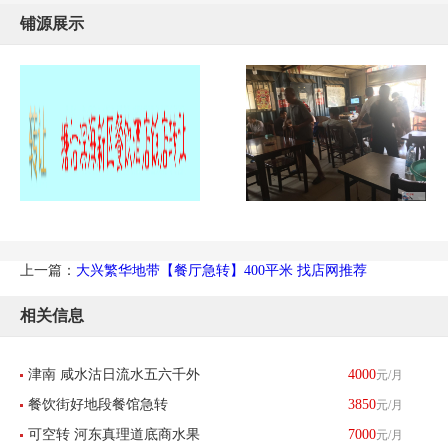
铺源展示
上一篇：
大兴繁华地带【餐厅急转】400平米 找店网推荐
相关信息
津南 咸水沽日流水五六千外
4000
元/月
餐饮街好地段餐馆急转
3850
元/月
卖餐馆带生意转让 酒楼餐饮
可空转 河东真理道底商水果
7000
元/月