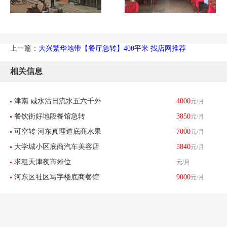
上一篇：
大兴繁华地带【餐厅急转】400平米 找店网推荐
相关信息
津南 咸水沽日流水五六千外
4000
元/月
餐饮街好地段餐馆急转
3850
元/月
卖餐馆带生意转让 酒楼餐饮
可空转 河东真理道底商水果
7000
元/月
大学城小区底商汽车美容店
5840
元/月
店刨冰店转让
求租天津夜市摊位
元/月
转让
河东区社区写字楼底商餐馆
9000
元/月
饭店转让