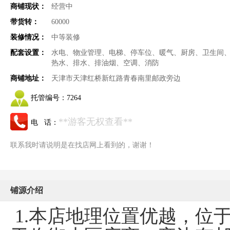
商铺现状：
经营中
带货转：
60000
装修情况：
中等装修
配套设置：
水电、物业管理、电梯、停车位、暖气、厨房、卫生间
热水、排水、排油烟、空调、消防
商铺地址：
天津市天津红桥新红路青春南里邮政旁边
托管编号：
7264
**游客无权查看**
电 话：
联系我时请说明是在找店网上看到的，谢谢！
铺源介绍
1.本店地理位置优越，位