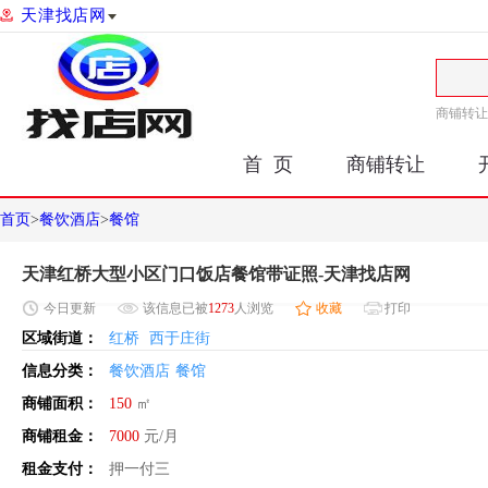
天津找店网
商铺转让
首 页
商铺转让
首页
>
餐饮酒店
>
餐馆
天津红桥大型小区门口饭店餐馆带证照-天津找店网
今日
更新
该信息已被
1273
人浏览
收藏
打印
区域街道：
红桥
西于庄街
信息分类：
餐饮酒店
餐馆
商铺面积：
150
㎡
商铺租金：
7000
元/月
租金支付：
押一付三