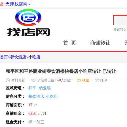
天津找店网
商铺转让
首 页
商铺转让
首页
>
餐饮酒店
>
小吃店
和平区和平路商业街餐饮酒楼快餐店小吃店转让-已转让
今日
更新
该信息已被
1328
人浏览
收藏
打印
区域街道：
和平
劝业场
信息分类：
餐饮酒店
小吃店
商铺面积：
17
㎡
商铺租金：
6250
元/月
租金支付：
押一付三