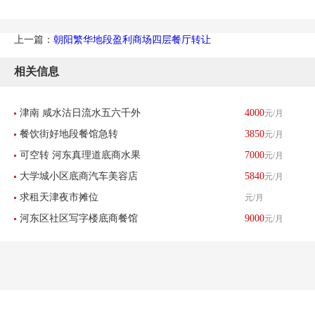
上一篇：
朝阳繁华地段盈利商场四层餐厅转让
相关信息
津南 咸水沽日流水五六千外
4000
元/月
餐饮街好地段餐馆急转
3850
元/月
卖餐馆带生意转让 酒楼餐饮
可空转 河东真理道底商水果
7000
元/月
大学城小区底商汽车美容店
5840
元/月
店刨冰店转让
求租天津夜市摊位
元/月
转让
河东区社区写字楼底商餐馆
9000
元/月
饭店转让