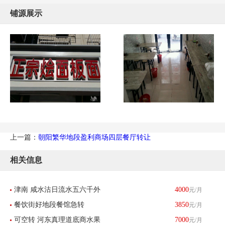
铺源展示
上一篇：
朝阳繁华地段盈利商场四层餐厅转让
相关信息
津南 咸水沽日流水五六千外
4000
元/月
餐饮街好地段餐馆急转
3850
元/月
卖餐馆带生意转让 酒楼餐饮
可空转 河东真理道底商水果
7000
元/月