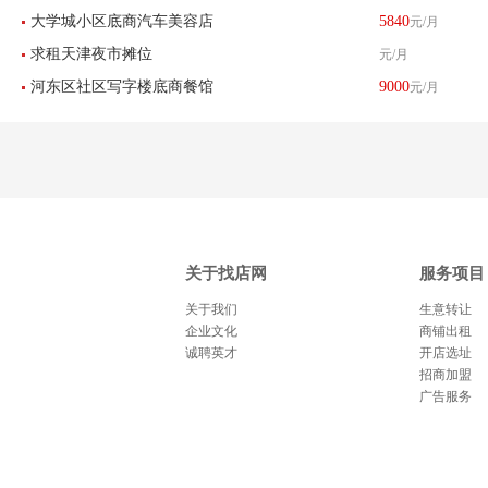
大学城小区底商汽车美容店
5840
元/月
店刨冰店转让
求租天津夜市摊位
元/月
转让
河东区社区写字楼底商餐馆
9000
元/月
饭店转让
关于找店网
服务项目
关于我们
生意转让
企业文化
商铺出租
诚聘英才
开店选址
招商加盟
广告服务