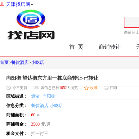
天津找店网
商铺转让
首 页
商铺转让
首页
>
餐饮酒店
>
小吃店
向阳街 望达街东方里一栋底商转让-已转让
今日
更新
该信息已被
1052
人浏览
收藏
打印
区域街道：
塘沽
向阳街
信息分类：
餐饮酒店
小吃店
商铺面积：
60
㎡
商铺租金：
3500
元/月
租金支付：
押一付三