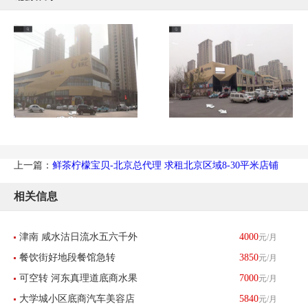
上一篇：
鲜茶柠檬宝贝-北京总代理 求租北京区域8-30平米店铺
相关信息
津南 咸水沽日流水五六千外
4000
元/月
餐饮街好地段餐馆急转
3850
元/月
卖餐馆带生意转让 酒楼餐饮
可空转 河东真理道底商水果
7000
元/月
大学城小区底商汽车美容店
5840
元/月
店刨冰店转让