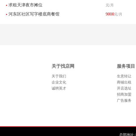
求租天津夜市摊位
元/月
转让
河东区社区写字楼底商餐馆
9000
元/月
饭店转让
关于找店网
服务项目
关于我们
生意转让
企业文化
商铺出租
诚聘英才
开店选址
招商加盟
广告服务
总部地址:北