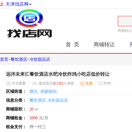
天津找店网
商铺转让
首 页
商铺转让
首页
>
餐饮酒店
>
冷饮甜品店
远洋未来汇餐饮酒店水吧冷饮炸鸡小吃店低价转让
今日
更新
该信息已被
1262
人浏览
收藏
打印
区域街道：
塘沽
胡家园街
信息分类：
餐饮酒店
冷饮甜品店
商铺面积：
20
㎡
商铺租金：
5000
元/月
租金支付：
押一付三