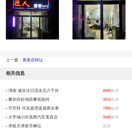
上一篇：
美发店转让
相关信息
津南 咸水沽日流水五六千外
4000
元/月
餐饮街好地段餐馆急转
3850
元/月
卖餐馆带生意转让 酒楼餐饮
可空转 河东真理道底商水果
7000
元/月
大学城小区底商汽车美容店
5840
元/月
店刨冰店转让
求租天津夜市摊位
元/月
转让