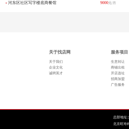
河东区社区写字楼底商餐馆
9000
元/月
饭店转让
关于找店网
服务项目
关于我们
生意转让
企业文化
商铺出租
诚聘英才
开店选址
招商加盟
广告服务
总部地址:北
北京旺玲科