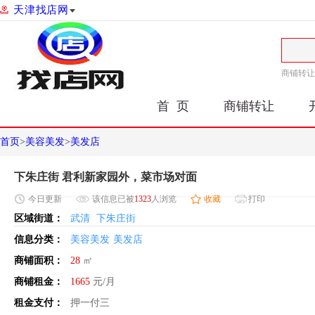
天津找店网
商铺转让
首 页
商铺转让
首页
>
美容美发
>
美发店
下朱庄街 君利新家园外，菜市场对面
今日
更新
该信息已被
1323
人浏览
收藏
打印
区域街道：
武清
下朱庄街
信息分类：
美容美发
美发店
商铺面积：
28
㎡
商铺租金：
1665
元/月
租金支付：
押一付三