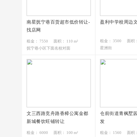
南星抚宁巷百货超市低价转让-
盈利中学校周边
7550元/月
3500元/月
找店网
131*****585
136*****069
租金： 3500
面积： 
租金： 7550
面积： 110 m²
星洲街
抚宁巷小区下面名校对面
文三西路竞舟路香樟公寓金都
仓前街道青枫墅园
6000元/月
1560元/月
新城餐饮旺铺转让
发
159*****865
131*****335
租金： 6000
面积： 100 m²
租金： 1560
面积： 