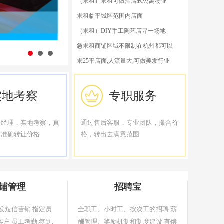
（求租）求租可做酒店式公寓物业
求租临平城区范围内店面
（求租）DIY手工陶艺店寻一场地
急求租商铺区域不限制在杭州都可以
求25平店面,人流量大,可做美发行业
实地考察
专职服务
务经理，实地考察，真
通过售后客服，专业团队，撮合价
出准确转让价格
格，转出去满意范围
铺管理
招聘宝
发短信营销 指定员
全职工、小时工、按次工的招聘 薪
户 员工考勤,签到,
酬管理、奖励机制和制度建设 有偿