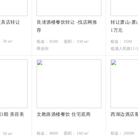
文具店转让
良渚酒楼餐饮转让 -找店网推
转让萧山-萧
8500元/月
3500元/
荐
1万元
151*****510
188*****4
30 m²
租金： 8500
面积： 330 m²
租金： 3500
商业街
临浦人民路12-
3期 美容美
文教路酒楼餐饮 住宅底商
西湖边酒店客
8800元/月
20000元
137*****105
189*****1
租金： 8800
面积： 160 m²
租金： 20000
50 m²