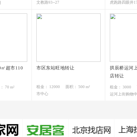
文教路93--27
虎跑路四眼井1
期
0㎡超市110
市区东站旺地转让
拱辰桥运河
12000元/月
3000元/
店转让
151*****779
180*****6
租金： 12000
面积： 500 m²
 70 m²
租金： 3000
市中心
运河上街购物