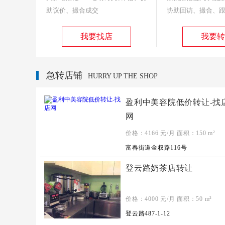
助议价、撮合成交
协助回访、撮合、
我要找店
我要转
急转店铺
HURRY UP THE SHOP
盈利中美容院低价转让-找
网
价格：
4166
元/月 面积：
150
m²
富春街道金权路116号
登云路奶茶店转让
价格：
4000
元/月 面积：
50
m²
登云路487-1-12