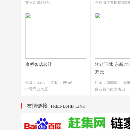
文三西路348号
仓前街道青枫墅园3
康桥饭店转让
转让下城-东新77
2200元/月
20000元/月
万元
152*****693
136*****721
租金： 2200
面积： 90 m²
租金： 20000
面积：
中青商业大厦
白石巷与西文街囗
友情链接
FRIENDSHIP LINK