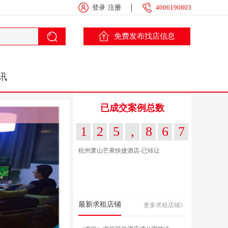
登录
注册
4006190803
免费发布找店信息
讯
已成交案例总数
1
2
5
,
8
6
7
杭州萧山芒果快捷酒店-已转让
最新求租店铺
更多求租店铺》