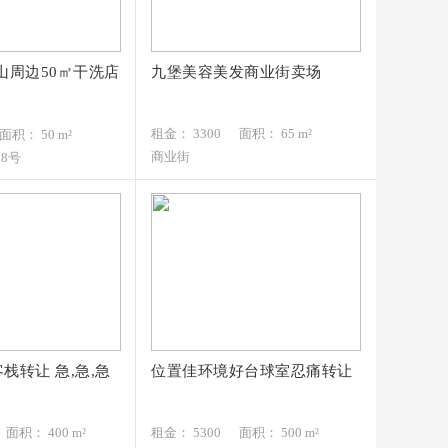
山周边50㎡干洗店
九堡美容美发商业街卖场
月
3300元/月
78
137*****494
租金： 3300
面积： 65 m²
面积： 50 m²
商业街
38号
栈转让 急,急,急
位置佳环境好台球室忍痛转让
/月
5300元/月
57
152*****697
面积： 400 m²
租金： 5300
面积： 500 m²