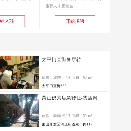
推荐人才,更稳当
铺入驻
开始招聘
太平门直街餐厅转
价格：
5800
元/月 面积：
60
m²
太平门直街633
萧山奶茶店急转让-找店网
价格：
8000
元/月 面积：
50
m²
萧山开发区河庄街道永丰路117