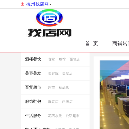
杭州找店网
首 页
商铺转
酒楼餐饮
食堂
餐馆
面包店
美容美发
美容院
美发店
百货超市
超市
精品店
服饰鞋包
服装店
内衣店
生活服务
花店水族
公话超市