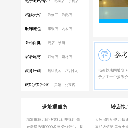
电子通讯/专柜
电脑店
手机店
汽修美容
汽修厂
汽配店
服饰鞋包
服装店
内衣店
医药保健
药店
诊所
参考
家居建材
灯饰店
建材店
根据找店网近期转
教育培训
培训机构
培训中心
予店主一个参考价
旅馆宾馆/公司
宾馆
公寓房
选址通服务
转店快
精准推荐店铺,快速找到赚钱店 每
大数据匹配找店,快
天新增店铺9000多家 分析评估、协
家找店信息,每天更新