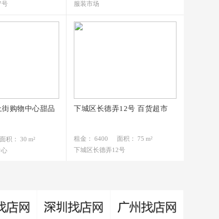
7号
服装市场
上街购物中心甜品
下城区长德弄12号 百货超市
月
6400元/月
87
130*****333
租金： 6400
面积： 75 m²
面积： 30 m²
下城区长德弄12号
中心