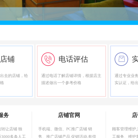
店铺
电话评估
出去的店铺，给
通过电话了解店铺详情，根据店主
通过专业业
格
描述做出一个参考价格
实认证，给
服务
店铺官网
店
速转让店铺 独
手机端、微信、PC推广店铺 销
顾客管理维护,
3000多条人工
售、推广店铺产品 促销活动,有偿
工服务、维护客