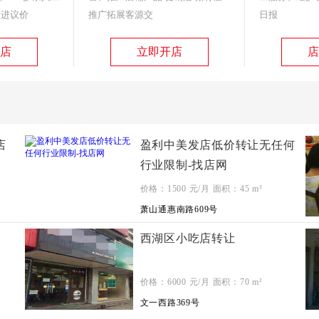
跟进议价
推广拓展客源交
日报
店
立即开店
店
店
盈利中美发店低价转让无任何
行业限制-找店网
价格：
1500
元/月 面积：
45
m²
萧山通惠南路609号
西湖区小吃店转让
价格：
6000
元/月 面积：
70
m²
文一西路369号